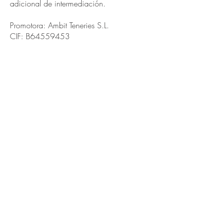
adicional de intermediación.
Promotora: Ambit Teneries S.L.
CIF: B64559453
Si desea más información puede ponerse